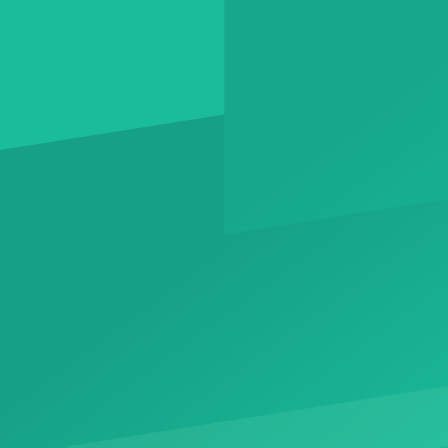
DIENSTBEREIT
WordPress
Entwickler
CleverReach
Template