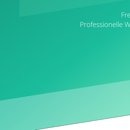
Fr
E-Mail
Professionelle 
Marketing
Brevo
Template
CleverTimer